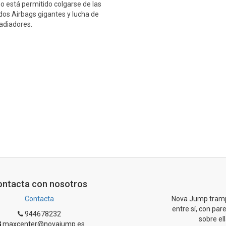
o está permitido colgarse de las
 dos Airbags gigantes y lucha de
adiadores.
ontacta con nosotros
Contacta
Nova Jump tramp
entre sí, con pare
944678232
sobre el
maxcenter@novajump.es